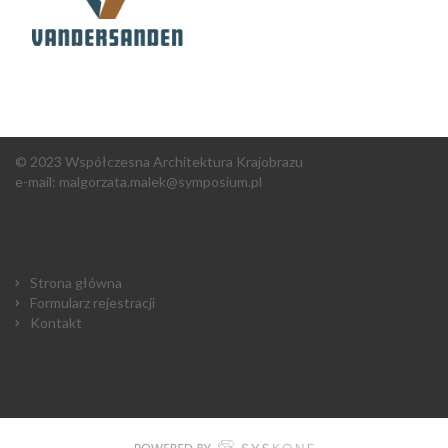
© 2023 Współczesna Architektura Krajobrazu
e-mail:
malgorzata.malek@symposium.pl
Strona główna
Formularz rejestracji
Kontakt