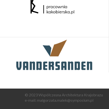
© 2023 Współczesna Architektura Krajobrazu
e-mail:
malgorzata.malek@symposium.pl