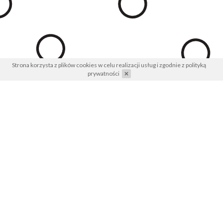
Strona korzysta z plików cookies w celu realizacji usług i zgodnie z
polityką
prywatności
Konferencja Współczesna
Architektura Krajobrazu edycja 2023
Gleba jako podstawa projektowania
ekosystemowego
10 listopada 2023 Kraków